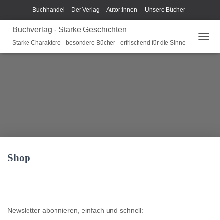
Buchhandel
Der Verlag
Autor:innen:
Unsere Bücher
Buchverlag - Starke Geschichten
Ich beschreibe Dir mein Buch
Shop
Team
News
Starke Charaktere - besondere Bücher - erfrischend für die Sinne
N
Unsere Philosophie
Disclaimer/Impressum/GPSR
A
V
Widerrufsrecht und Rückgaberecht
Termine u Veranstaltungen
I
G
Sparkys Fan-Shop
Schreib Beethoven!
A
T
I
O
N
U
M
Shop
S
C
H
A
L
T
Newsletter abonnieren, einfach und schnell:
E