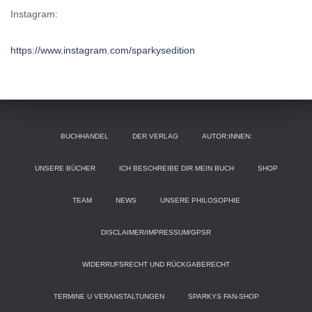
Instagram:
https://www.instagram.com/sparkysedition
BUCHHANDEL
DER VERLAG
AUTOR:INNEN:
UNSERE BÜCHER
ICH BESCHREIBE DIR MEIN BUCH
SHOP
TEAM
NEWS
UNSERE PHILOSOPHIE
DISCLAIMER/IMPRESSUM/GPSR
WIDERRUFSRECHT UND RÜCKGABERECHT
TERMINE U VERANSTALTUNGEN
SPARKYS FAN-SHOP