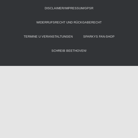
DISCLAIMER/IMPRESSUM/GPSR
WIDERRUFSRECHT UND RÜCKGABERECHT
TERMINE U VERANSTALTUNGEN
SPARKYS FAN-SHOP
SCHREIB BEETHOVEN!