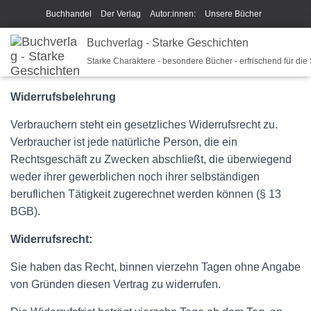
Buchhandel
Der Verlag
Autor:innen:
Unsere Bücher
Ich beschreibe Dir mein Buch
Buchverlag - Starke Geschichten
Shop
Team
News
Widerrufsrecht und Rückgaberecht
Starke Charaktere - besondere Bücher - erfrischend für die
Unsere Philosophie
Disclaimer/Impressum/GPSR
Widerrufsbelehrung
Widerrufsrecht und Rückgaberecht
Termine u Veranstaltungen
Verbrauchern steht ein gesetzliches Widerrufsrecht zu.
Sparkys Fan-Shop
Schreib Beethoven!
Verbraucher ist jede natürliche Person, die ein
Rechtsgeschäft zu Zwecken abschließt, die überwiegend
weder ihrer gewerblichen noch ihrer selbständigen
beruflichen Tätigkeit zugerechnet werden können (§ 13
BGB).
Widerrufsrecht:
Sie haben das Recht, binnen vierzehn Tagen ohne Angabe
von Gründen diesen Vertrag zu widerrufen.