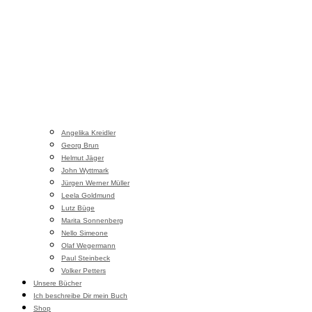
Angelika Kreidler
Georg Brun
Helmut Jäger
John Wyttmark
Jürgen Werner Müller
Leela Goldmund
Lutz Büge
Marita Sonnenberg
Nello Simeone
Olaf Wegermann
Paul Steinbeck
Volker Petters
Unsere Bücher
Ich beschreibe Dir mein Buch
Shop