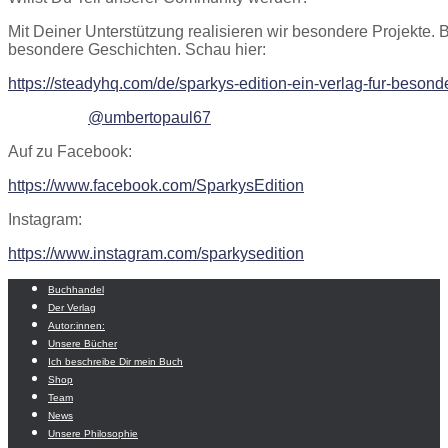
Mit Deiner Unterstützung realisieren wir besondere Projekte. 
besondere Geschichten. Schau hier:
https://steadyhq.com/de/sparkys-edition-ein-verlag-fur-besond
@umbertopaul67
Auf zu Facebook:
https://www.facebook.com/SparkysEdition
Instagram:
https://www.instagram.com/sparkysedition
Buchhandel
Der Verlag
Autor:innen:
Unsere Bücher
Ich beschreibe Dir mein Buch
Shop
Team
News
Unsere Philosophie