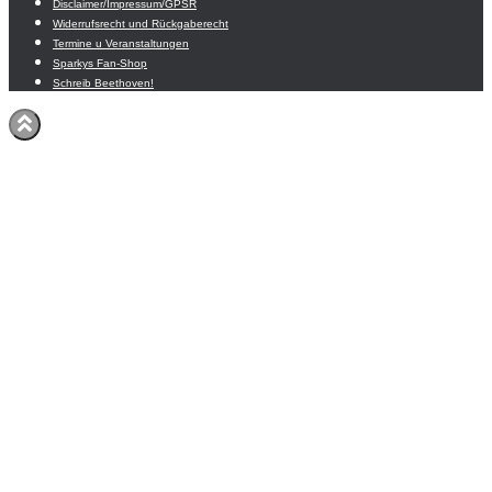
Disclaimer/Impressum/GPSR
Widerrufsrecht und Rückgaberecht
Termine u Veranstaltungen
Sparkys Fan-Shop
Schreib Beethoven!