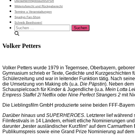
Disclaimer/Impressum/GPSR
Widerrufsrecht und Rückgaberecht
Termine u Veranstaltungen
Sparkys Fan-Shop
Schreib Beethoven!
Suchen
nach:
Volker Petters
Volker Petters wurde 1979 in Tegernsee, Oberbayern, gebore
Gymnasium schrieb er Texte, Gedichte und Kurzgeschichten fü
Schülerzeitung und war in leitender Funktion tätig. Nach sein
die Umsetzung von Making ofs (u.a.
Die Päpstin
). Neben dem 
Schauspielcoach für Kinder & Jugendliche (u.a.
Mein Lotta Le
Empress Staffel 2
/ Netflix oder
Nine Perfect Strangers 2
mit Ni
Die Lieblingsfilm GmbH produzierte seine beiden FFF-Bayern 
Darüber hinaus
und
SUPERHEROES
. Letzterer lief während
Filmfestivals in 14 Ländern, erhielt etliche Nominierungen u
darunter „bester ausländischer Kurzfilm“ auf dem Carmarthen 
Publikumspreis sowie eine Grand Prize Nominierung auf dem N