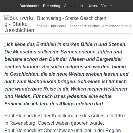
Buchhandel
Der Verlag
Autor:innen:
Unsere Bücher
Ich beschreibe Dir mein Buch
Buchverlag - Starke Geschichten
Shop
Team
News
Paul Steinbeck
Starke Charaktere - besondere Bücher - erfrischend für die
Unsere Philosophie
Disclaimer/Impressum/GPSR
Widerrufsrecht und Rückgaberecht
Termine u Veranstaltungen
„Ich liebe das Erzählen in starken Bildern und Szenen.
Die Menschen sollen die Szenen erleben, fühlen und
Sparkys Fan-Shop
Schreib Beethoven!
beinahe schon den Duft der Wiesen und Bergwälder
riechen können. Sie sollen mitgerissen werden, hinein
in Geschichten, die sie neue Welten erleben lassen und
auch zum Nachdenken bringen. Schreiben ist für mich
eine wunderbare Reise in die Welten meiner Heldinnen
und Helden. Für mich ist es jedesmal eine echte
Freiheit, die ich fern des Alltags erleben darf.“
Paul Steinbeck ist der Künstlername des Autors, der 1967
in Ravensburg, Oberschwaben geboren wurde.
Paul Steinbeck ist Oberschwabe und lebt in der Region