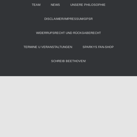
TEAM
NEWS
UNSERE PHILOSOPHIE
DISCLAIMER/IMPRESSUM/GPSR
WIDERRUFSRECHT UND RÜCKGABERECHT
TERMINE U VERANSTALTUNGEN
SPARKYS FAN-SHOP
SCHREIB BEETHOVEN!