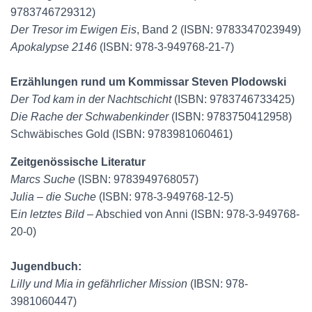
9783746729312)
Der Tresor im Ewigen Eis
, Band 2 (ISBN: 9783347023949)
Apokalypse 2146
(ISBN: 978-3-949768-21-7)
Erzählungen rund um Kommissar Steven Plodowski
Der Tod kam in der Nachtschicht
(ISBN: 9783746733425)
Die Rache der Schwabenkinder
(ISBN: 9783750412958)
Schwäbisches Gold (ISBN: 9783981060461)
Zeitgenössische Literatur
Marcs Suche
(ISBN: 9783949768057)
Julia – die Suche
(ISBN: 978-3-949768-12-5)
E
in letztes Bild
– Abschied von Anni (ISBN: 978-3-949768-
20-0)
Jugendbuch:
Lilly und Mia in gefährlicher Mission
(IBSN: 978-
3981060447)