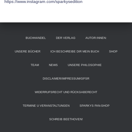
https://www.instagram.com/sparkysedition
BUCHHANDEL
DER VERLAG
AUTOR:INNEN:
UNSERE BÜCHER
ICH BESCHREIBE DIR MEIN BUCH
SHOP
TEAM
NEWS
UNSERE PHILOSOPHIE
DISCLAIMER/IMPRESSUM/GPSR
WIDERRUFSRECHT UND RÜCKGABERECHT
TERMINE U VERANSTALTUNGEN
SPARKYS FAN-SHOP
SCHREIB BEETHOVEN!