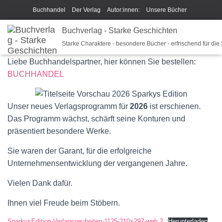
Buchhandel
Der Verlag
Autor:innen:
Unsere Bücher
Ich beschreibe Dir mein Buch
Buchverlag - Starke Geschichten
Shop
Team
News
Unsere Bücher
Starke Charaktere - besondere Bücher - erfrischend für die
Unsere Philosophie
Disclaimer/Impressum/GPSR
Liebe Buchhandelspartner, hier können Sie bestellen:
Widerrufsrecht und Rückgaberecht
Termine u Veranstaltungen
BUCHHANDEL
Sparkys Fan-Shop
Schreib Beethoven!
Unser neues Verlagsprogramm für
2026
ist erschienen.
Das Programm wächst, schärft seine Konturen und
präsentiert besondere Werke.
Sie waren der Garant, für die erfolgreiche
Unternehmensentwicklung der vergangenen Jahre.
Vielen Dank dafür.
Ihnen viel Freude beim Stöbern.
SparkysEdition-Verlagsneuheiten-1125-210×297-web 2
Herunterladen