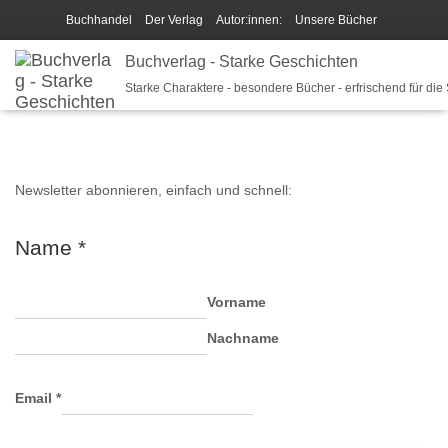
Buchhandel
Der Verlag
Autor:innen:
Unsere Bücher
Ich beschreibe Dir mein Buch
Buchverlag - Starke Geschichten
Shop
Team
News
Shop
Starke Charaktere - besondere Bücher - erfrischend für die
Unsere Philosophie
Disclaimer/Impressum/GPSR
Widerrufsrecht und Rückgaberecht
Termine u Veranstaltungen
Sparkys Fan-Shop
Schreib Beethoven!
Newsletter abonnieren, einfach und schnell:
Name
*
Vorname
Nachname
Email
*