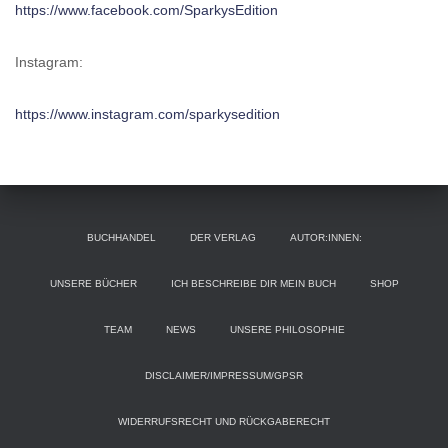
https://www.facebook.com/SparkysEdition
Instagram:
https://www.instagram.com/sparkysedition
BUCHHANDEL
DER VERLAG
AUTOR:INNEN:
UNSERE BÜCHER
ICH BESCHREIBE DIR MEIN BUCH
SHOP
TEAM
NEWS
UNSERE PHILOSOPHIE
DISCLAIMER/IMPRESSUM/GPSR
WIDERRUFSRECHT UND RÜCKGABERECHT