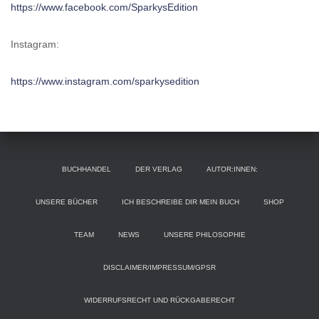
https://www.facebook.com/SparkysEdition
Instagram:
https://www.instagram.com/sparkysedition
BUCHHANDEL
DER VERLAG
AUTOR:INNEN:
UNSERE BÜCHER
ICH BESCHREIBE DIR MEIN BUCH
SHOP
TEAM
NEWS
UNSERE PHILOSOPHIE
DISCLAIMER/IMPRESSUM/GPSR
WIDERRUFSRECHT UND RÜCKGABERECHT