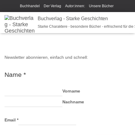
Buchhandel
Der Verlag
Autor:innen:
Unsere Bücher
Ich beschreibe Dir mein Buch
Buchverlag - Starke Geschichten
Shop
Team
News
Shop
Starke Charaktere - besondere Bücher - erfrischend für die
Unsere Philosophie
Disclaimer/Impressum/GPSR
Widerrufsrecht und Rückgaberecht
Termine u Veranstaltungen
Sparkys Fan-Shop
Schreib Beethoven!
Newsletter abonnieren, einfach und schnell:
Name
*
Vorname
Nachname
Email
*