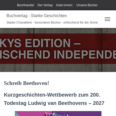
Buchhandel
Der Verlag
Autor:innen:
Unsere Bücher
Buchverlag - Starke Geschichten
Ich beschreibe Dir mein Buch
Shop
Team
News
Starke Charaktere - besondere Bücher - erfrischend für die Sinne
N
Unsere Philosophie
Disclaimer/Impressum/GPSR
A
V
Widerrufsrecht und Rückgaberecht
Termine u Veranstaltungen
I
G
Sparkys Fan-Shop
Schreib Beethoven!
A
T
I
O
N
U
M
Schreib Beethoven!
S
C
H
Kurzgeschichten-Wettbewerb zum 200.
A
L
Todestag Ludwig van Beethovens – 2027
T
E