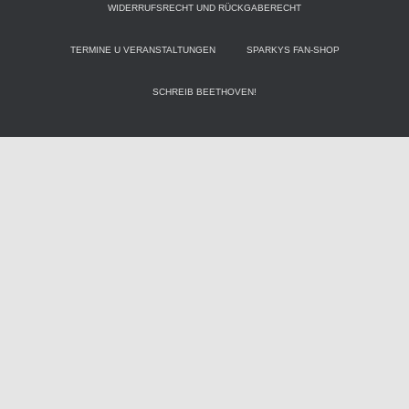
WIDERRUFSRECHT UND RÜCKGABERECHT
TERMINE U VERANSTALTUNGEN
SPARKYS FAN-SHOP
SCHREIB BEETHOVEN!