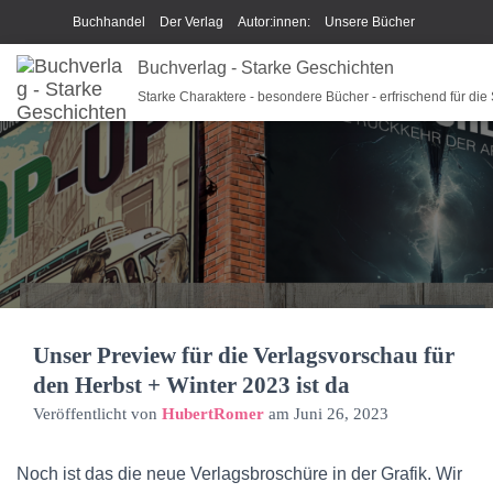
Buchhandel
Der Verlag
Autor:innen:
Unsere Bücher
Ich beschreibe Dir mein Buch
Buchverlag - Starke Geschichten
Shop
Team
News
Starke Charaktere - besondere Bücher - erfrischend für die
Unsere Philosophie
Disclaimer/Impressum/GPSR
Widerrufsrecht und Rückgaberecht
Termine u Veranstaltungen
Sparkys Fan-Shop
Schreib Beethoven!
Unser Preview für die Verlagsvorschau für
den Herbst + Winter 2023 ist da
Veröffentlicht von
HubertRomer
am
Juni 26, 2023
Noch ist das die neue Verlagsbroschüre in der Grafik. Wir