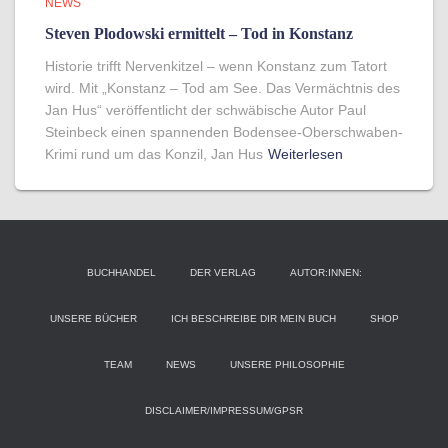
NEWS
Steven Plodowski ermittelt – Tod in Konstanz
Historie trifft Nervenkitzel – wenn Konstanz zum Tatort
wird. Mit „Konstanz – Tod am See. Das Vermächtnis des
Jan Hus“ veröffentlicht der schwäbische Autor Paul
Steinbeck einen spannenden Bodensee-Oberschwaben-
Krimi rund um das Konzil, Jan Hus
Weiterlesen
BUCHHANDEL
DER VERLAG
AUTOR:INNEN:
UNSERE BÜCHER
ICH BESCHREIBE DIR MEIN BUCH
SHOP
TEAM
NEWS
UNSERE PHILOSOPHIE
DISCLAIMER/IMPRESSUM/GPSR