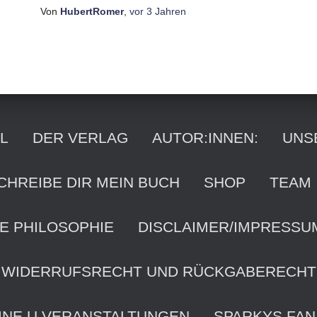
Von
HubertRomer
,
vor
3 Jahren
L
DER VERLAG
AUTOR:INNEN:
UNS
CHREIBE DIR MEIN BUCH
SHOP
TEAM
E PHILOSOPHIE
DISCLAIMER/IMPRESSU
WIDERRUFSRECHT UND RÜCKGABERECHT
INE U VERANSTALTUNGEN
SPARKYS FAN