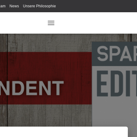
eam
News
Unsere Philosophie
ys Fan-Shop
Schreib Beethoven!
N
A
V
I
G
A
T
I
O
N
U
M
S
C
H
A
L
T
E