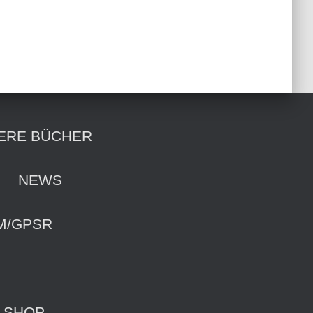
ERE BÜCHER
NEWS
M/GPSR
-SHOP