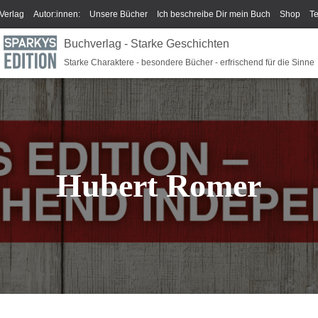
Verlag
Autor:innen:
Unsere Bücher
Ich beschreibe Dir mein Buch
Shop
T
Buchverlag - Starke Geschichten
um/GPSR
Widerrufsrecht und Rückgaberecht
Termine u Veranstaltungen
Spark
Starke Charaktere - besondere Bücher - erfrischend für die Sinne
Hubert Romer