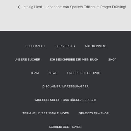
Leipzig Liest – Lesenacht von Sparkys Edition im Prager Frühling!
BUCHHANDEL
DER VERLAG
AUTOR:INNEN:
UNSERE BÜCHER
ICH BESCHREIBE DIR MEIN BUCH
SHOP
TEAM
NEWS
UNSERE PHILOSOPHIE
DISCLAIMER/IMPRESSUM/GPSR
WIDERRUFSRECHT UND RÜCKGABERECHT
TERMINE U VERANSTALTUNGEN
SPARKYS FAN-SHOP
SCHREIB BEETHOVEN!