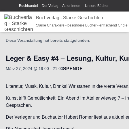
Buchhandel
Der Verlag
Autor:innen:
Unsere Bücher
Ich beschreibe Dir mein Buch
Buchverlag - Starke Geschichten
Shop
Team
News
« Alle Veranstaltungen
Starke Charaktere - besondere Bücher - erfrischend für die
Unsere Philosophie
Disclaimer/Impressum/GPSR
Diese Veranstaltung hat bereits stattgefunden.
Widerrufsrecht und Rückgaberecht
Termine u Veranstaltungen
Sparkys Fan-Shop
Schreib Beethoven!
Leger & Easy #4 – Lesung, Kultur, K
SPENDE
März 27, 2024 @ 19:00
-
21:00
Literatur, Musik, Kultur, Drinks! Wir starten in die vierte Veran
Kunst trifft Gemütlichkeit: Ein Abend im Atelier wieweg 7 – i
Gesprächen.
Der Verleger und Buchautor Hubert Romer liest aus aktuelle
Die Abende sind „leger und easy“.