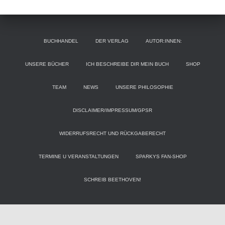
BUCHHANDEL
DER VERLAG
AUTOR:INNEN:
UNSERE BÜCHER
ICH BESCHREIBE DIR MEIN BUCH
SHOP
TEAM
NEWS
UNSERE PHILOSOPHIE
DISCLAIMER/IMPRESSUM/GPSR
WIDERRUFSRECHT UND RÜCKGABERECHT
TERMINE U VERANSTALTUNGEN
SPARKYS FAN-SHOP
SCHREIB BEETHOVEN!