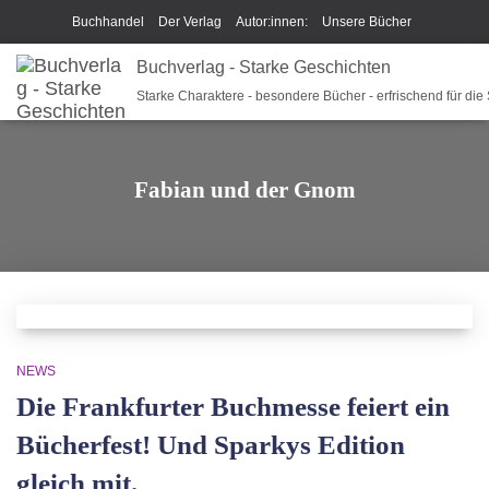
Buchhandel
Der Verlag
Autor:innen:
Unsere Bücher
Ich beschreibe Dir mein Buch
Buchverlag - Starke Geschichten
Shop
Team
News
Starke Charaktere - besondere Bücher - erfrischend für die
Unsere Philosophie
Disclaimer/Impressum/GPSR
Widerrufsrecht und Rückgaberecht
Termine u Veranstaltungen
Fabian und der Gnom
Sparkys Fan-Shop
Schreib Beethoven!
NEWS
Die Frankfurter Buchmesse feiert ein
Bücherfest! Und Sparkys Edition
gleich mit.