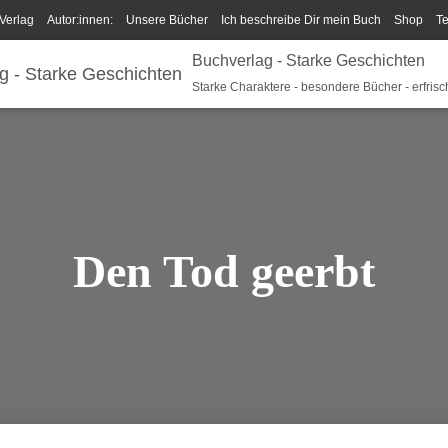
Verlag
Autor:innen:
Unsere Bücher
Ich beschreibe Dir mein Buch
Shop
T
Buchverlag - Starke Geschichten
um/GPSR
Widerrufsrecht und Rückgaberecht
Termine u Veranstaltungen
Spark
Starke Charaktere - besondere Bücher - erfrisc
Den Tod geerbt