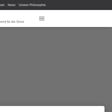
eam
News
Unsere Philosophie
ys Fan-Shop
Schreib Beethoven!
hend für die Sinne
N
A
V
I
G
A
T
I
O
N
U
M
S
C
H
A
L
T
E