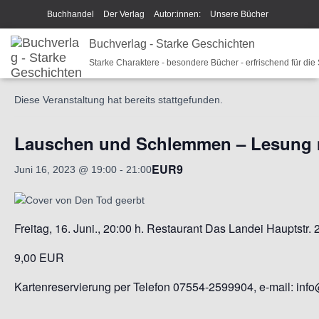
Buchhandel
Der Verlag
Autor:innen:
Unsere Bücher
Ich beschreibe Dir mein Buch
Buchverlag - Starke Geschichten
Shop
Team
News
« Alle Veranstaltungen
Starke Charaktere - besondere Bücher - erfrischend für die
Unsere Philosophie
Disclaimer/Impressum/GPSR
Diese Veranstaltung hat bereits stattgefunden.
Widerrufsrecht und Rückgaberecht
Termine u Veranstaltungen
Sparkys Fan-Shop
Schreib Beethoven!
Lauschen und Schlemmen – Lesung m
EUR9
Juni 16, 2023 @ 19:00
-
21:00
Freitag, 16. Juni., 20:00 h. Restaurant Das Landei Hauptstr.
9,00 EUR
Kartenreservierung per Telefon 07554-2599904, e-mail: inf