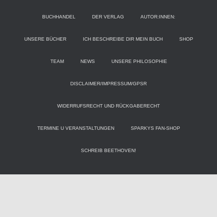
BUCHHANDEL
DER VERLAG
AUTOR:INNEN:
UNSERE BÜCHER
ICH BESCHREIBE DIR MEIN BUCH
SHOP
TEAM
NEWS
UNSERE PHILOSOPHIE
DISCLAIMER/IMPRESSUM/GPSR
WIDERRUFSRECHT UND RÜCKGABERECHT
TERMINE U VERANSTALTUNGEN
SPARKYS FAN-SHOP
SCHREIB BEETHOVEN!