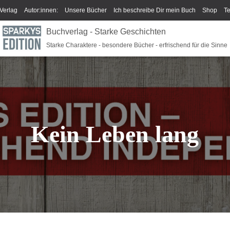
Verlag
Autor:innen:
Unsere Bücher
Ich beschreibe Dir mein Buch
Shop
T
Buchverlag - Starke Geschichten
um/GPSR
Widerrufsrecht und Rückgaberecht
Termine u Veranstaltungen
Spark
Starke Charaktere - besondere Bücher - erfrischend für die Sinne
Kein Leben lang