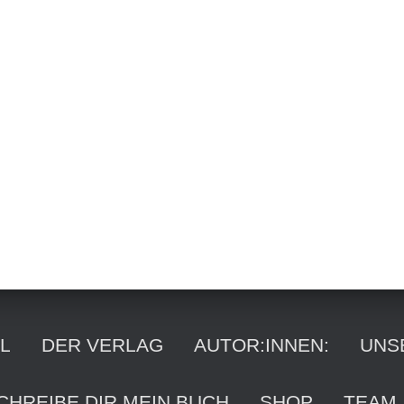
Suchen
Suchen …
nach:
L
DER VERLAG
AUTOR:INNEN:
UNS
CHREIBE DIR MEIN BUCH
SHOP
TEAM