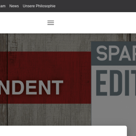
eam
News
Unsere Philosophie
ys Fan-Shop
Schreib Beethoven!
N
A
V
I
G
A
T
I
O
N
U
M
S
C
H
A
L
T
E