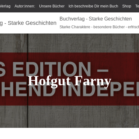
Verlag
Autor:innen:
Unsere Bücher
Ich beschreibe Dir mein Buch
Shop
T
Buchverlag - Starke Geschichten
um/GPSR
Widerrufsrecht und Rückgaberecht
Termine u Veranstaltungen
Spark
Starke Charaktere - besondere Bücher - erfrisc
Hofgut Farny