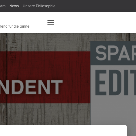
eam
News
Unsere Philosophie
ys Fan-Shop
Schreib Beethoven!
hend für die Sinne
N
A
V
I
G
A
T
I
O
N
U
M
S
C
H
A
L
T
E