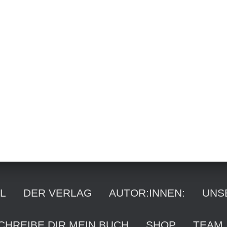
Suchen
Suchen …
nach:
L
DER VERLAG
AUTOR:INNEN:
UNS
CHREIBE DIR MEIN BUCH
SHOP
TEAM