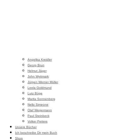
Angelika Kreidler
Georg Brun
Helmut Jäger
John Wyttmark
Jürgen Werner Müller
Leela Goldmund
Lutz Büge
Marita Sonnenberg
Nello Simeone
Olaf Wegermann
Paul Steinbeck
Volker Petters
Unsere Bücher
Ich beschreibe Dir mein Buch
Shop