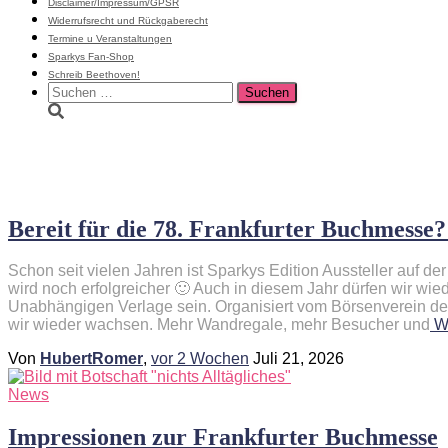
Disclaimer/Impressum/GPSR
Widerrufsrecht und Rückgaberecht
Termine u Veranstaltungen
Sparkys Fan-Shop
Schreib Beethoven!
Suchen
nach:
Frankfurter Buchmesse
Bereit für die 78. Frankfurter Buchmesse?
Schon seit vielen Jahren ist Sparkys Edition Aussteller auf d
wird noch erfolgreicher 🙂 Auch in diesem Jahr dürfen wir wi
Unabhängigen Verlage sein. Organisiert vom Börsenverein de
wir wieder wachsen. Mehr Wandregale, mehr Besucher und
We
Von
HubertRomer
,
vor
2 Wochen
Juli 21, 2026
News
Impressionen zur Frankfurter Buchmesse