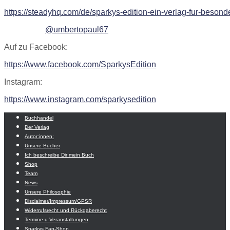
https://steadyhq.com/de/sparkys-edition-ein-verlag-fur-besond
@umbertopaul67
Auf zu Facebook:
https://www.facebook.com/SparkysEdition
Instagram:
https://www.instagram.com/sparkysedition
Buchhandel
Der Verlag
Autor:innen:
Unsere Bücher
Ich beschreibe Dir mein Buch
Shop
Team
News
Unsere Philosophie
Disclaimer/Impressum/GPSR
Widerrufsrecht und Rückgaberecht
Termine u Veranstaltungen
Sparkys Fan-Shop