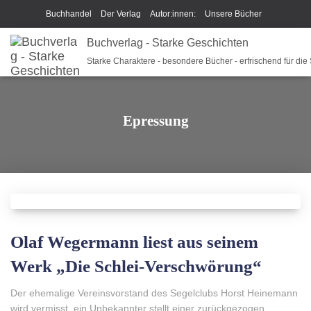
Buchhandel
Der Verlag
Autor:innen:
Unsere Bücher
Ich beschreibe Dir mein Buch
Buchverlag - Starke Geschichten
Shop
Team
News
Starke Charaktere - besondere Bücher - erfrischend für die
Unsere Philosophie
Disclaimer/Impressum/GPSR
Widerrufsrecht und Rückgaberecht
Termine u Veranstaltungen
Epressung
Sparkys Fan-Shop
Schreib Beethoven!
Olaf Wegermann liest aus seinem
Werk „Die Schlei-Verschwörung“
Der ehemalige Vereinsvorstand des Segelclubs Horst Heinemann
wird vermisst, ein Unbekannter stellt einer zurückgezogen