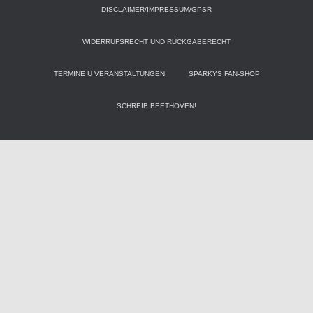
DISCLAIMER/IMPRESSUM/GPSR
WIDERRUFSRECHT UND RÜCKGABERECHT
TERMINE U VERANSTALTUNGEN
SPARKYS FAN-SHOP
SCHREIB BEETHOVEN!