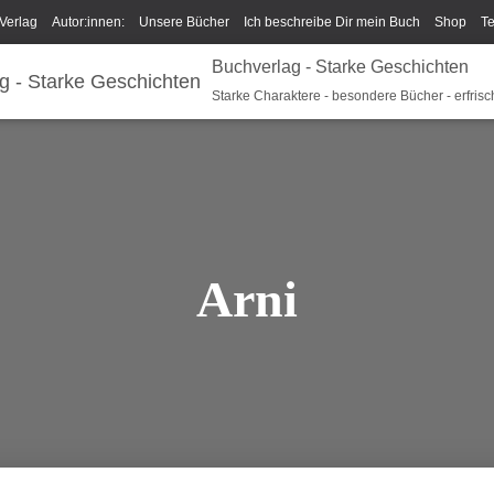
Verlag
Autor:innen:
Unsere Bücher
Ich beschreibe Dir mein Buch
Shop
T
Buchverlag - Starke Geschichten
um/GPSR
Widerrufsrecht und Rückgaberecht
Termine u Veranstaltungen
Spark
Starke Charaktere - besondere Bücher - erfrisc
Arni