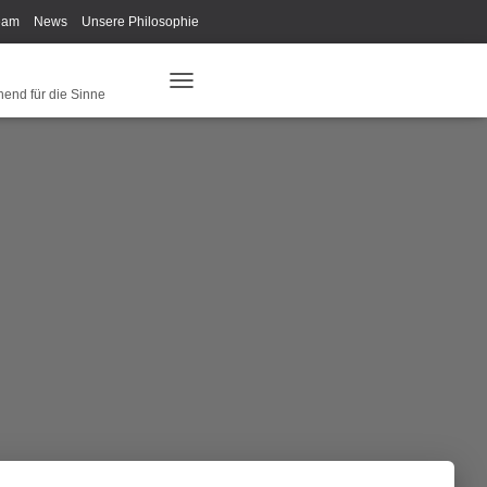
eam
News
Unsere Philosophie
ys Fan-Shop
Schreib Beethoven!
hend für die Sinne
N
A
V
I
G
A
T
I
O
N
U
M
S
C
H
A
L
T
E