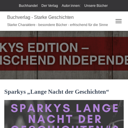
Buchhandel
Der Verlag
Autor:innen:
Unsere Bücher
Buchverlag - Starke Geschichten
Ich beschreibe Dir mein Buch
Shop
Team
News
Starke Charaktere - besondere Bücher - erfrischend für die Sinne
N
Unsere Philosophie
Disclaimer/Impressum/GPSR
A
V
Widerrufsrecht und Rückgaberecht
Termine u Veranstaltungen
I
G
Sparkys Fan-Shop
Schreib Beethoven!
A
T
I
O
N
U
M
Sparkys „Lange Nacht der Geschichten“
S
C
H
A
L
T
E