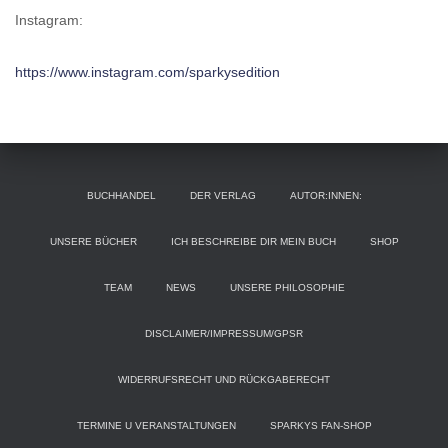
Instagram:
https://www.instagram.com/sparkysedition
BUCHHANDEL
DER VERLAG
AUTOR:INNEN:
UNSERE BÜCHER
ICH BESCHREIBE DIR MEIN BUCH
SHOP
TEAM
NEWS
UNSERE PHILOSOPHIE
DISCLAIMER/IMPRESSUM/GPSR
WIDERRUFSRECHT UND RÜCKGABERECHT
TERMINE U VERANSTALTUNGEN
SPARKYS FAN-SHOP