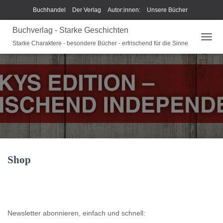
Buchhandel
Der Verlag
Autor:innen:
Unsere Bücher
Buchverlag - Starke Geschichten
Ich beschreibe Dir mein Buch
Shop
Team
News
Starke Charaktere - besondere Bücher - erfrischend für die Sinne
N
Unsere Philosophie
Disclaimer/Impressum/GPSR
A
V
Widerrufsrecht und Rückgaberecht
Termine u Veranstaltungen
I
G
Sparkys Fan-Shop
Schreib Beethoven!
A
T
I
O
N
U
M
Shop
S
C
H
A
L
T
Newsletter abonnieren, einfach und schnell:
E