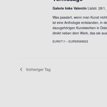
s
l
w
Galerie Imke Valentin
e
Liststr. 28/1,
o
n
t
r
Was passiert, wenn man Kunst nicht
.
t
ist eine Anthologie entstanden, in de
e
dazugehörigen Kunstwerken in Dialo
a
i
direkt neben dem Werk, das sie ausg
n
EUR0711 – EUR93569622
g
l
e
b
t
e
n
.
Vorheriger Tag
u
S
u
c
n
h
e
g
n
a