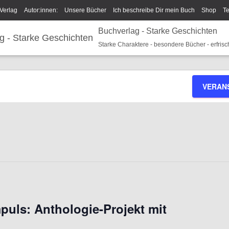
Verlag
Autor:innen:
Unsere Bücher
Ich beschreibe Dir mein Buch
Shop
T
Buchverlag - Starke Geschichten
um/GPSR
Widerrufsrecht und Rückgaberecht
Termine u Veranstaltungen
Spark
Starke Charaktere - besondere Bücher - erfrisc
VERAN
puls: Anthologie-Projekt mit