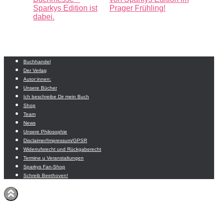
Sparkys Edition ist
Prager Frühling!
dabei.
Buchhandel
Der Verlag
Autor:innen:
Unsere Bücher
Ich beschreibe Dir mein Buch
Shop
Team
News
Unsere Philosophie
Disclaimer/Impressum/GPSR
Widerrufsrecht und Rückgaberecht
Termine u Veranstaltungen
Sparkys Fan-Shop
Schreib Beethoven!