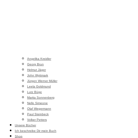
Angelika Kreidler
Georg Brun
Helmut Jäger
John Wyttmark
Jürgen Werner Müller
Leela Goldmund
Lutz Büge
Marita Sonnenberg
Nello Simeone
Olaf Wegermann
Paul Steinbeck
Volker Petters
Unsere Bücher
Ich beschreibe Dir mein Buch
Shop