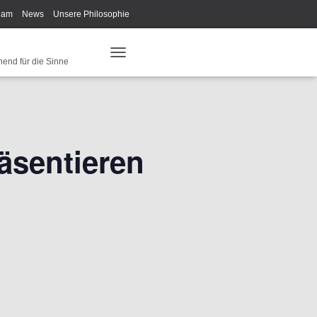
eam
News
Unsere Philosophie
ys Fan-Shop
Schreib Beethoven!
hend für die Sinne
N
A
V
I
G
A
T
äsentieren
I
O
N
U
M
S
C
H
A
L
T
E