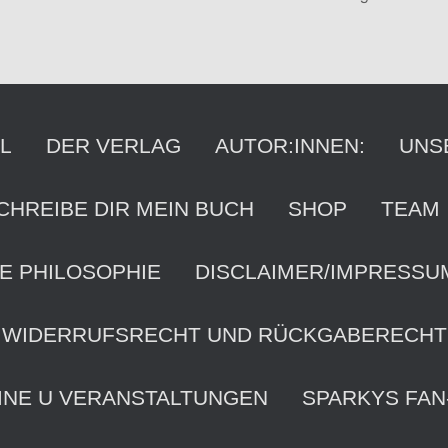
Suchen
nach:
L
DER VERLAG
AUTOR:INNEN:
UNS
CHREIBE DIR MEIN BUCH
SHOP
TEAM
E PHILOSOPHIE
DISCLAIMER/IMPRESSU
WIDERRUFSRECHT UND RÜCKGABERECHT
INE U VERANSTALTUNGEN
SPARKYS FAN