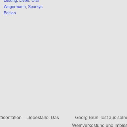
Lesung
,
Liebe
,
Olaf
Wegermann
,
Sparkys
Edition
äsentation – Liebesfalle. Das
Georg Brun liest aus sei
Weinverkostung und Imbis