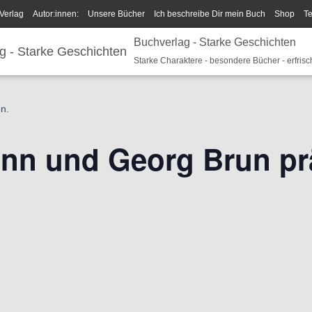
Verlag
Autor:innen:
Unsere Bücher
Ich beschreibe Dir mein Buch
Shop
T
Buchverlag - Starke Geschichten
um/GPSR
Widerrufsrecht und Rückgaberecht
Termine u Veranstaltungen
Spark
Starke Charaktere - besondere Bücher - erfrisc
en.
nn und Georg Brun pr