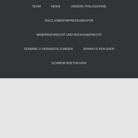
TEAM
NEWS
UNSERE PHILOSOPHIE
DISCLAIMER/IMPRESSUM/GPSR
WIDERRUFSRECHT UND RÜCKGABERECHT
TERMINE U VERANSTALTUNGEN
SPARKYS FAN-SHOP
SCHREIB BEETHOVEN!