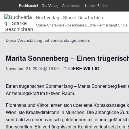
Buchhandel
Der Verlag
Autor:innen:
Unsere Bücher
Ich beschreibe Dir mein Buch
Buchverlag - Starke Geschichten
Shop
Team
News
« Alle Veranstaltungen
Starke Charaktere - besondere Bücher - erfrischend für die
Unsere Philosophie
Disclaimer/Impressum/GPSR
Diese Veranstaltung hat bereits stattgefunden.
Widerrufsrecht und Rückgaberecht
Termine u Veranstaltungen
Sparkys Fan-Shop
Schreib Beethoven!
Marita Sonnenberg – Einen trügeris
FREIWILLIG
November 21, 2024 @ 19:00
-
21:00
Einen trügerischen Sommer lang – Marita Sonnenberg liest
Anziehungskraft im fiktiven Raum.
Florentina und Viktor lernen sich über eine Kontaktanzeige 
Wien, sie Kreativdirektorin in München. Die anfängliche Zu
sehr bald zu einer manisch getriebenen mit einem gefährli
überschritten. Ein verhängnisvoller Kontrollverlust setzt ein