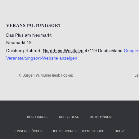
VERANSTALTUNGSORT
Das Plus am Neumarkt
Neumarkt 19
Duisburg-Ruhrort
,
Nordrhein-Westfalen
47119
Deutschland
Google 
Veranstaltungsort-Website anzeigen
Jürgen W. Müller liest: Pop-up
Le
BUCHHANDEL
DER VERLAG
AUTOR:INNEN:
UNSERE BÜCHER
ICH BESCHREIBE DIR MEIN BUCH
SHOP