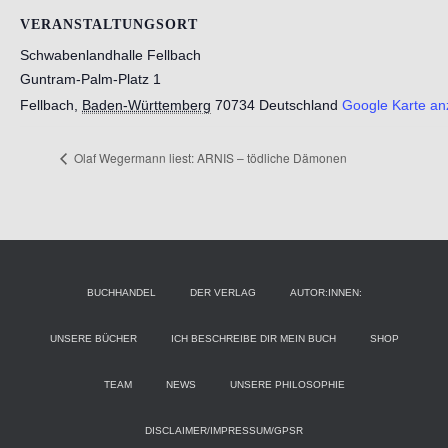
VERANSTALTUNGSORT
Schwabenlandhalle Fellbach
Guntram-Palm-Platz 1
Fellbach
,
Baden-Württemberg
70734
Deutschland
Google Karte an
Olaf Wegermann liest: ARNIS – tödliche Dämonen
BUCHHANDEL
DER VERLAG
AUTOR:INNEN:
UNSERE BÜCHER
ICH BESCHREIBE DIR MEIN BUCH
SHOP
TEAM
NEWS
UNSERE PHILOSOPHIE
DISCLAIMER/IMPRESSUM/GPSR