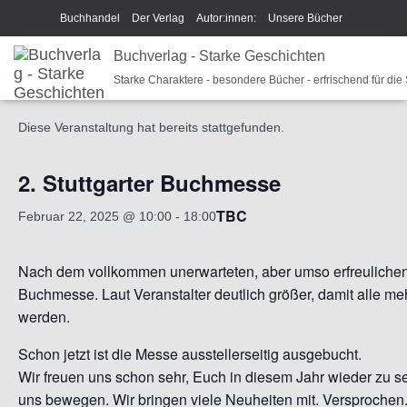
Buchhandel
Der Verlag
Autor:innen:
Unsere Bücher
Ich beschreibe Dir mein Buch
Buchverlag - Starke Geschichten
Shop
Team
News
« Alle Veranstaltungen
Starke Charaktere - besondere Bücher - erfrischend für die
Unsere Philosophie
Disclaimer/Impressum/GPSR
Diese Veranstaltung hat bereits stattgefunden.
Widerrufsrecht und Rückgaberecht
Termine u Veranstaltungen
Sparkys Fan-Shop
Schreib Beethoven!
2. Stuttgarter Buchmesse
TBC
Februar 22, 2025 @ 10:00
-
18:00
Nach dem vollkommen unerwarteten, aber umso erfreulichen Pr
Buchmesse. Laut Veranstalter deutlich größer, damit alle m
werden.
Schon jetzt ist die Messe ausstellerseitig ausgebucht.
Wir freuen uns schon sehr, Euch in diesem Jahr wieder zu s
uns bewegen. Wir bringen viele Neuheiten mit. Versprochen