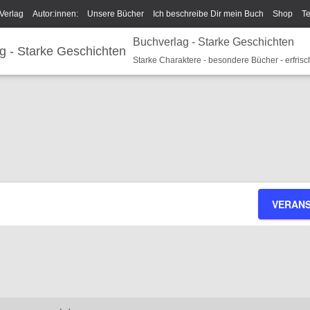
Verlag
Autor:innen:
Unsere Bücher
Ich beschreibe Dir mein Buch
Shop
T
Buchverlag - Starke Geschichten
um/GPSR
Widerrufsrecht und Rückgaberecht
Termine u Veranstaltungen
Spark
Starke Charaktere - besondere Bücher - erfrisc
VERAN