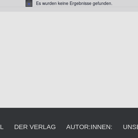
Es wurden keine Ergebnisse gefunden.
H
i
n
w
e
i
s
L
DER VERLAG
AUTOR:INNEN:
UNS