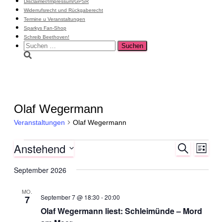
Disclaimer/Impressum/GPSR
Widerrufsrecht und Rückgaberecht
Termine u Veranstaltungen
Sparkys Fan-Shop
Schreib Beethoven!
Suchen
nach:
Olaf Wegermann
Veranstaltungen
Olaf Wegermann
Veranstaltungen
Anstehend
V
V
S
L
u
e
e
D
i
c
r
a
September 2026
s
r
h
a
t
t
e
a
u
e
n
MO.
m
September 7 @ 18:30
-
20:00
7
n
s
w
Olaf Wegermann liest: Schleimünde – Mord
t
s
ä