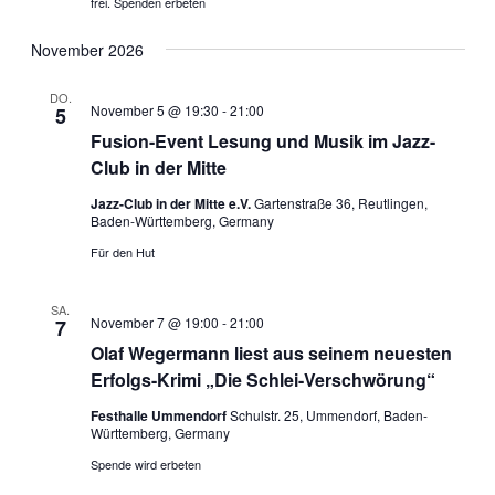
t
frei. Spenden erbeten
i
November 2026
o
n
DO.
November 5 @ 19:30
-
21:00
5
Fusion-Event Lesung und Musik im Jazz-
Club in der Mitte
Jazz-Club in der Mitte e.V.
Gartenstraße 36, Reutlingen,
Baden-Württemberg, Germany
Für den Hut
SA.
November 7 @ 19:00
-
21:00
7
Olaf Wegermann liest aus seinem neuesten
Erfolgs-Krimi „Die Schlei-Verschwörung“
Festhalle Ummendorf
Schulstr. 25, Ummendorf, Baden-
Württemberg, Germany
Spende wird erbeten