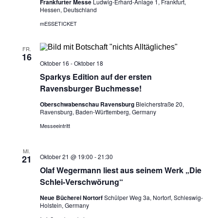
Frankfurter Messe
Ludwig-Erhard-Anlage 1, Frankfurt,
a
A
Hessen, Deutschland
t
n
mESSETICKET
i
s
o
i
FR.
n
16
c
Oktober 16
-
Oktober 18
h
Sparkys Edition auf der ersten
Ravensburger Buchmesse!
t
e
Oberschwabenschau Ravensburg
Bleicherstraße 20,
Ravensburg, Baden-Württemberg, Germany
n
Messeeintritt
,
N
MI.
a
Oktober 21 @ 19:00
-
21:30
21
v
Olaf Wegermann liest aus seinem Werk „Die
i
Schlei-Verschwörung“
g
Neue Bücherei Nortorf
Schülper Weg 3a, Nortorf, Schleswig-
Holstein, Germany
a