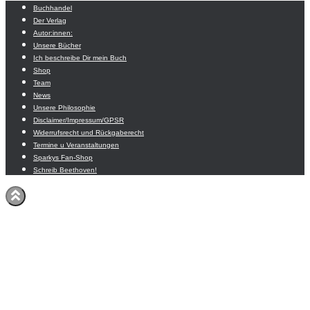
Buchhandel
Der Verlag
Autor:innen:
Unsere Bücher
Ich beschreibe Dir mein Buch
Shop
Team
News
Unsere Philosophie
Disclaimer/Impressum/GPSR
Widerrufsrecht und Rückgaberecht
Termine u Veranstaltungen
Sparkys Fan-Shop
Schreib Beethoven!