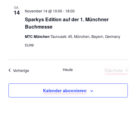
SA.
November 14 @ 10:00
-
18:00
14
Sparkys Edition auf der 1. Münchner
Buchmesse
MTC München
Taunusstr. 45, München, Bayern, Germany
EUR8
Heute
Nächste
Veranstaltungen
Vorherige
Veranstal
Kalender abonnieren