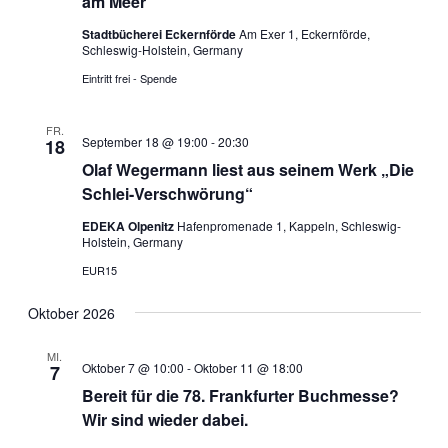
am Meer
a
h
t
l
l
Stadtbücherei Eckernförde
Am Exer 1, Eckernförde,
a
e
t
Schleswig-Holstein, Germany
n
l
u
.
Eintritt frei - Spende
n
t
g
u
FR.
A
September 18 @ 19:00
-
20:30
n
18
n
Olaf Wegermann liest aus seinem Werk „Die
g
s
Schlei-Verschwörung“
e
i
c
n
EDEKA Olpenitz
Hafenpromenade 1, Kappeln, Schleswig-
h
Holstein, Germany
S
t
EUR15
u
e
c
n
Oktober 2026
-
h
N
MI.
e
Oktober 7 @ 10:00
-
Oktober 11 @ 18:00
7
a
u
Bereit für die 78. Frankfurter Buchmesse?
v
n
Wir sind wieder dabei.
i
d
g