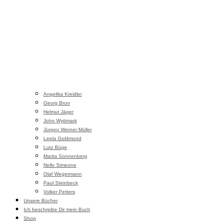
Angelika Kreidler
Georg Brun
Helmut Jäger
John Wyttmark
Jürgen Werner Müller
Leela Goldmund
Lutz Büge
Marita Sonnenberg
Nello Simeone
Olaf Wegermann
Paul Steinbeck
Volker Petters
Unsere Bücher
Ich beschreibe Dir mein Buch
Shop