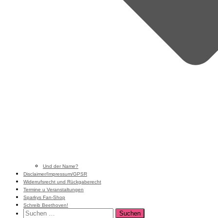
Und der Name?
Disclaimer/Impressum/GPSR
Widerrufsrecht und Rückgaberecht
Termine u Veranstaltungen
Sparkys Fan-Shop
Schreib Beethoven!
Suchen