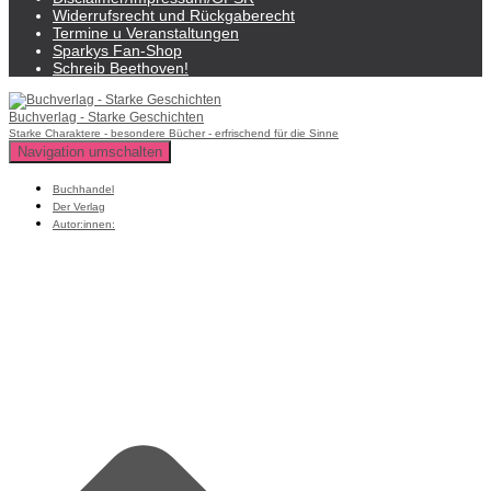
Widerrufsrecht und Rückgaberecht
Termine u Veranstaltungen
Sparkys Fan-Shop
Schreib Beethoven!
Buchverlag - Starke Geschichten
Starke Charaktere - besondere Bücher - erfrischend für die Sinne
Navigation umschalten
Buchhandel
Der Verlag
Autor:innen: