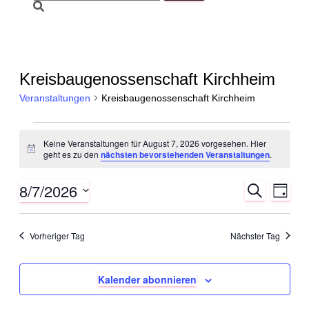
nach:
Kreisbaugenossenschaft Kirchheim
Veranstaltungen
Kreisbaugenossenschaft Kirchheim
Veranstaltungen
Keine Veranstaltungen für August 7, 2026 vorgesehen. Hier
für
H
geht es zu den
nächsten bevorstehenden Veranstaltungen
.
i
August
n
8/7/2026
V
V
w
S
7,
T
e
u
e
D
e
a
i
c
2026
a
s
g
r
h
t
r
Vorheriger Tag
Nächster Tag
e
u
a
m
a
n
w
ä
n
Kalender abonnieren
s
h
l
s
t
e