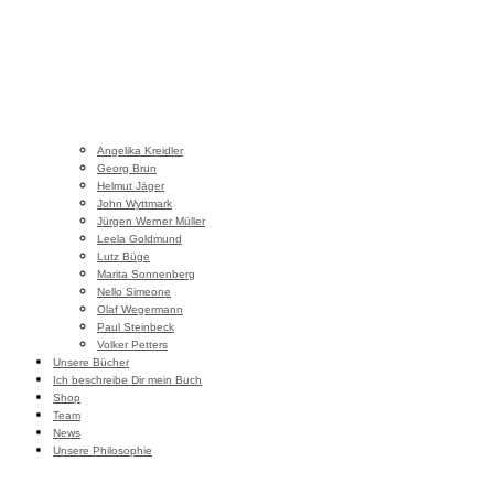
Angelika Kreidler
Georg Brun
Helmut Jäger
John Wyttmark
Jürgen Werner Müller
Leela Goldmund
Lutz Büge
Marita Sonnenberg
Nello Simeone
Olaf Wegermann
Paul Steinbeck
Volker Petters
Unsere Bücher
Ich beschreibe Dir mein Buch
Shop
Team
News
Unsere Philosophie