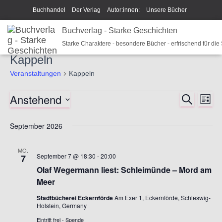
Buchhandel
Der Verlag
Autor:innen:
Unsere Bücher
Ich beschreibe Dir mein Buch
Buchverlag - Starke Geschichten
Shop
Team
News
Starke Charaktere - besondere Bücher - erfrischend für die
Unsere Philosophie
Disclaimer/Impressum/GPSR
Kappeln
Widerrufsrecht und Rückgaberecht
Termine u Veranstaltungen
Veranstaltungen
Kappeln
Sparkys Fan-Shop
Schreib Beethoven!
Anstehend
S
Veranstaltungen
V
V
L
U
I
D
C
e
S
e
a
H
September 2026
T
E
t
r
E
r
u
MO.
a
September 7 @ 18:30
-
20:00
m
7
a
w
Olaf Wegermann liest: Schleimünde – Mord am
n
ä
Meer
n
h
s
Stadtbücherei Eckernförde
Am Exer 1, Eckernförde, Schleswig-
l
Holstein, Germany
e
s
t
Eintritt frei - Spende
n