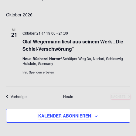
a
.
t
Oktober 2026
l
a
t
MI.
Oktober 21 @ 19:00
-
21:30
21
l
u
Olaf Wegermann liest aus seinem Werk „Die
Schlei-Verschwörung“
t
n
Neue Bücherei Nortorf
Schülper Weg 3a, Nortorf, Schleswig-
u
g
Holstein, Germany
frei. Spenden erbeten
A
n
n
g
Veranstaltungen
Vorherige
Heute
NÄCHSTE
s
VERANSTA
e
i
KALENDER ABONNIEREN
n
c
S
h