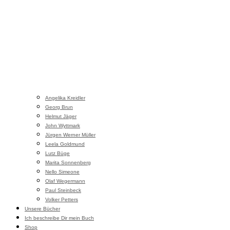
Angelika Kreidler
Georg Brun
Helmut Jäger
John Wyttmark
Jürgen Werner Müller
Leela Goldmund
Lutz Büge
Marita Sonnenberg
Nello Simeone
Olaf Wegermann
Paul Steinbeck
Volker Petters
Unsere Bücher
Ich beschreibe Dir mein Buch
Shop