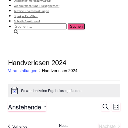
Disclaimer/Impressum/GPSR
Widerrufsrecht und Rückgaberecht
Termine u Veranstaltungen
Sparkys Fan-Shop
Schreib Beethoven!
Suchen
nach:
Handverlesen 2024
Veranstaltungen
Handverlesen 2024
Veranstaltungen
Es wurden keine Ergebnisse gefunden.
Hinweis
Anstehende
Veranstal
Veran
Suche
Liste
Ansic
Suche
Datum
Navig
wählen.
und
Heute
Nächste
Veranstaltungen
Vorherige