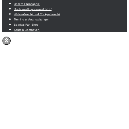
Unsere Philosophie
Disclaimer/Impressum/GPSR
Widerrufsrecht und Rückgaberecht
Termine u Veranstaltungen
Sparkys Fan-Shop
Schreib Beethoven!