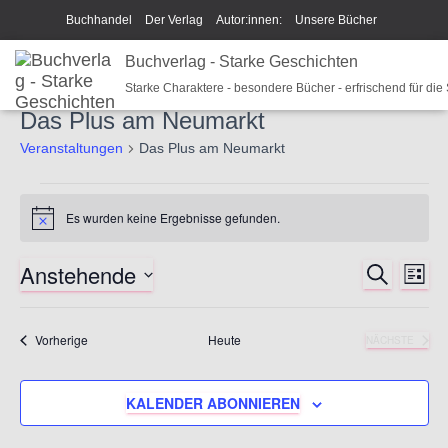
Buchhandel
Der Verlag
Autor:innen:
Unsere Bücher
Ich beschreibe Dir mein Buch
Buchverlag - Starke Geschichten
Shop
Team
News
Starke Charaktere - besondere Bücher - erfrischend für die
Unsere Philosophie
Disclaimer/Impressum/GPSR
Das Plus am Neumarkt
Widerrufsrecht und Rückgaberecht
Termine u Veranstaltungen
Veranstaltungen
Das Plus am Neumarkt
Sparkys Fan-Shop
Schreib Beethoven!
Veranstaltungen
Es wurden keine Ergebnisse gefunden.
H
i
n
Anstehende
S
w
V
V
L
e
U
I
D
i
C
e
S
e
s
a
H
T
Veranstaltungen
Vorherige
Heute
NÄCHSTE
E
t
r
VERANSTA
E
r
u
a
m
KALENDER ABONNIEREN
a
w
n
ä