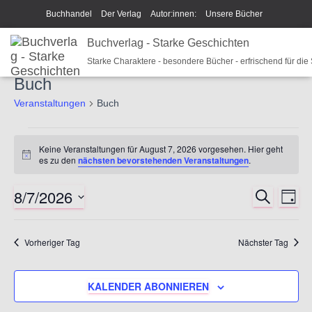
Buchhandel
Der Verlag
Autor:innen:
Unsere Bücher
Ich beschreibe Dir mein Buch
Buchverlag - Starke Geschichten
Shop
Team
News
Starke Charaktere - besondere Bücher - erfrischend für die
Unsere Philosophie
Disclaimer/Impressum/GPSR
Buch
Widerrufsrecht und Rückgaberecht
Termine u Veranstaltungen
Veranstaltungen
Buch
Sparkys Fan-Shop
Schreib Beethoven!
Veranstaltungen
Keine Veranstaltungen für August 7, 2026 vorgesehen. Hier geht
H
es zu den
nächsten bevorstehenden Veranstaltungen
.
für
i
n
8/7/2026
w
S
V
V
August
T
e
U
A
i
D
C
e
s
G
e
a
7,
H
Vorheriger Tag
Nächster Tag
E
t
r
r
u
2026
a
m
KALENDER ABONNIEREN
a
w
n
ä