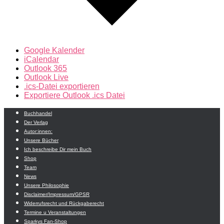
Google Kalender
iCalendar
Outlook 365
Outlook Live
.ics-Datei exportieren
Exportiere Outlook .ics Datei
Buchhandel
Der Verlag
Autor:innen:
Unsere Bücher
Ich beschreibe Dir mein Buch
Shop
Team
News
Unsere Philosophie
Disclaimer/Impressum/GPSR
Widerrufsrecht und Rückgaberecht
Termine u Veranstaltungen
Sparkys Fan-Shop