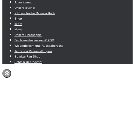
Autor:innen:
Unsere Bücher
Ich beschreibe Dir mein Buch
Shop
Team
News
Unsere Philosophie
Disclaimer/Impressum/GPSR
Widerrufsrecht und Rückgaberecht
Termine u Veranstaltungen
Sparkys Fan-Shop
Schreib Beethoven!