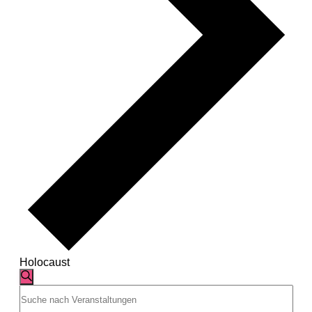
Holocaust
Veranstaltungen
Veranstaltungen
Suche
Bitte
Suche
Schlüsselwort