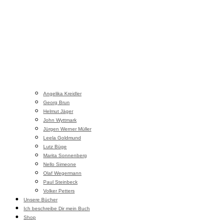
Angelika Kreidler
Georg Brun
Helmut Jäger
John Wyttmark
Jürgen Werner Müller
Leela Goldmund
Lutz Büge
Marita Sonnenberg
Nello Simeone
Olaf Wegermann
Paul Steinbeck
Volker Petters
Unsere Bücher
Ich beschreibe Dir mein Buch
Shop