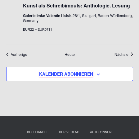
Kunst als Schreibimpuls: Anthologie. Lesung
Galerie Imke Valentin
Liststr. 28/1, Stuttgart, Baden-Württemberg,
Germany
EUR22 – EUR0711
Veranstaltungen
Veran
Vorherige
Heute
Nächste
KALENDER ABONNIEREN
BUCHHANDEL
DER VERLAG
AUTOR:INNEN: