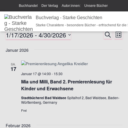
Buchhandel
Der Verlag
Autor:innen:
Unsere Bücher
Ich beschreibe Dir mein Buch
Buchverlag - Starke Geschichten
Shop
Team
News
Starke Charaktere - besondere Bücher - erfrischend für die
Unsere Philosophie
Disclaimer/Impressum/GPSR
1/17/2026
 - 
4/30/2026
S
Veranstaltungen
V
V
L
U
Widerrufsrecht und Rückgaberecht
Termine u Veranstaltungen
I
D
C
e
S
e
a
H
Januar 2026
Sparkys Fan-Shop
Schreib Beethoven!
T
E
t
r
E
r
u
SA.
a
m
17
a
Januar 17 @ 14:00
-
15:30
w
n
ä
Mia und Milli, Band 2. Premierenlesung für
n
h
Kinder und Erwachsene
s
l
Stadtbücherei Bad Waldsee
Spitalhof 2, Bad Waldsee, Baden-
e
s
t
Württemberg, Germany
n
Frei
a
.
t
l
a
Februar 2026