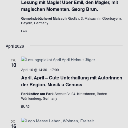
g
Lesung mit Magie! Über Emil, den Magier, mit
magischen Momenten. Georg Brun.
a
Gemeindebücherei Maisach
Riedlstr. 3, Maisach in Oberbayern,
Bayern, Germany
t
Frei
i
April 2026
o
FR.
n
10
April 10 @ 14:30
-
17:00
April, April – Gute Unterhaltung mit AutorInnen
der Region, Musik u Genuss
Parkkaffee am Park
Seestraße 24, Kressbronn, Baden-
Württemberg, Germany
EUR5
DO.
16