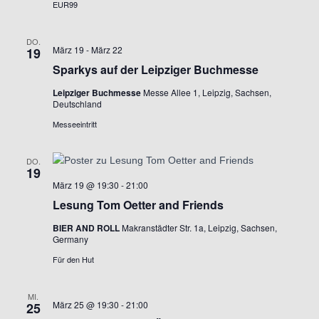
EUR99
h
DO.
März 19
-
März 22
19
t
Sparkys auf der Leipziger Buchmesse
e
Leipziger Buchmesse
Messe Allee 1, Leipzig, Sachsen,
Deutschland
n
Messeeintritt
,
DO.
19
März 19 @ 19:30
-
21:00
N
Lesung Tom Oetter and Friends
a
BIER AND ROLL
Makranstädter Str. 1a, Leipzig, Sachsen,
Germany
v
Für den Hut
i
MI.
März 25 @ 19:30
-
21:00
25