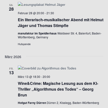
SA.
n
28
h
Februar 28 @ 20:00
-
21:30
-
Ein literarisch-musikalischer Abend mit Helmut
e
N
Jäger und Thomas Stimpfle
u
a
manufaktur im Speidlerhaus
Waldseer Str. 4, Baienfurt, Baden-
Württemberg, Germany
n
v
Hutspende
i
d
März 2026
g
A
FR.
a
13
n
März 13 @ 18:30
-
20:00
t
Wine&Crime: Magische Lesung aus dem KI-
s
i
Thriller „Algorithmus des Todes“ – Georg
Brun
i
o
Hofgut Farny Dürren
Dürren 2, Kisslegg, Baden-Württemberg
c
n