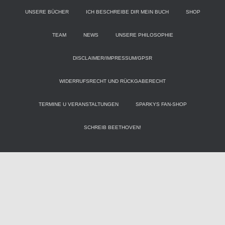
UNSERE BÜCHER
ICH BESCHREIBE DIR MEIN BUCH
SHOP
TEAM
NEWS
UNSERE PHILOSOPHIE
DISCLAIMER/IMPRESSUM/GPSR
WIDERRUFSRECHT UND RÜCKGABERECHT
TERMINE U VERANSTALTUNGEN
SPARKYS FAN-SHOP
SCHREIB BEETHOVEN!