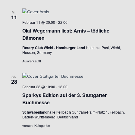
t
l
MI.
11
u
Februar 11 @ 20:00
-
22:00
t
n
Olaf Wegermann liest: Arnis – tödliche
Dämonen
u
g
Rotary Club Wiehl - Homburger Land
Hotel zur Post, Wiehl,
A
n
Hessen, Germany
Ausverkauftt
n
g
s
SA.
e
28
i
Februar 28 @ 10:00
-
18:00
n
Sparkys Edition auf der 3. Stuttgarter
c
Buchmesse
S
h
Schwabenlandhalle Fellbach
Guntram-Palm-Platz 1, Fellbach,
Baden-Württemberg, Deutschland
u
t
versch. Kategorien
e
c