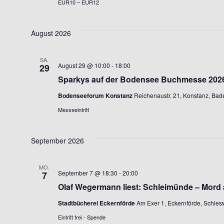
EUR10 – EUR12
August 2026
SA.
August 29 @ 10:00
-
18:00
29
Sparkys auf der Bodensee Buchmesse 202
Bodenseeforum Konstanz
Reichenaustr. 21, Konstanz, Ba
Messeeintritt
September 2026
MO.
September 7 @ 18:30
-
20:00
7
Olaf Wegermann liest: Schleimünde – Mord
Stadtbücherei Eckernförde
Am Exer 1, Eckernförde, Schles
Eintritt frei - Spende