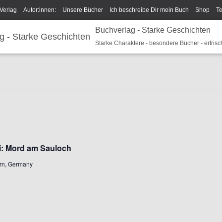
Verlag
Autor:innen:
Unsere Bücher
Ich beschreibe Dir mein Buch
Shop
T
Buchverlag - Starke Geschichten
um/GPSR
Widerrufsrecht und Rückgaberecht
Termine u Veranstaltungen
Spark
Starke Charaktere - besondere Bücher - erfrisc
i: Mord am Sauloch
ern, Germany