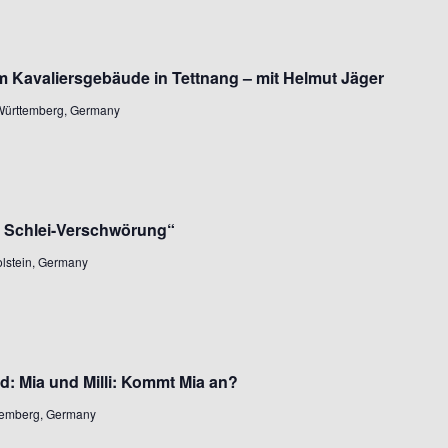
m Kavaliersgebäude in Tettnang – mit Helmut Jäger
Suchen
-Württemberg, Germany
nach:
e Schlei-Verschwörung“
lstein, Germany
nd: Mia und Milli: Kommt Mia an?
ttemberg, Germany