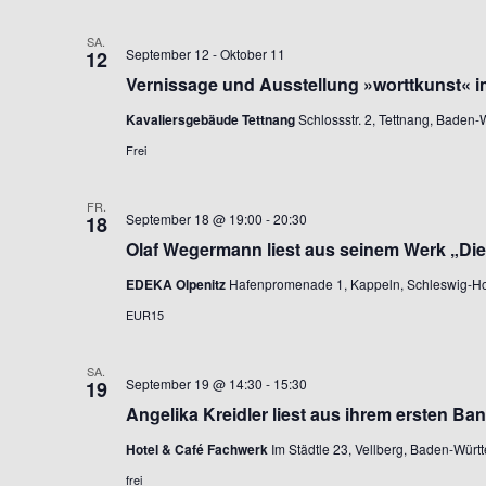
SA.
September 12
-
Oktober 11
12
Vernissage und Ausstellung »worttkunst« i
Kavaliersgebäude Tettnang
Schlossstr. 2, Tettnang, Baden
Frei
FR.
September 18 @ 19:00
-
20:30
18
Olaf Wegermann liest aus seinem Werk „Di
EDEKA Olpenitz
Hafenpromenade 1, Kappeln, Schleswig-Ho
EUR15
SA.
September 19 @ 14:30
-
15:30
19
Angelika Kreidler liest aus ihrem ersten Ba
Hotel & Café Fachwerk
Im Städtle 23, Vellberg, Baden-Wür
frei