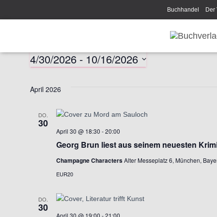
Buchhandel
Der 
Disclaimer/Impress
4/30/2026
 - 
10/16/2026
Veranstaltungen
D
a
April 2026
t
u
m
DO.
30
w
April 30 @ 18:30
-
20:00
ä
Georg Brun liest aus seinem neuesten Krim
h
l
Champagne Characters
Alter Messeplatz 6, München, Bay
e
EUR20
n
.
DO.
30
April 30 @ 19:00
-
21:00