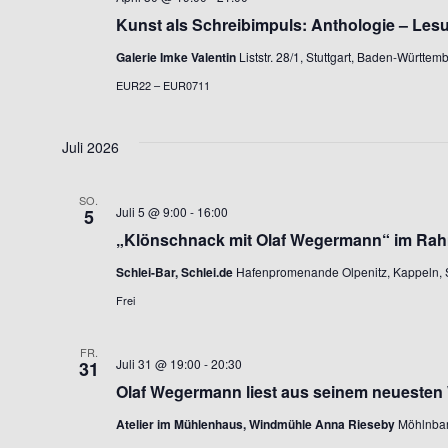
Kunst als Schreibimpuls: Anthologie – Les
Galerie Imke Valentin
Liststr. 28/1, Stuttgart, Baden-Württe
EUR22 – EUR0711
Juli 2026
SO.
Juli 5 @ 9:00
-
16:00
5
„Klönschnack mit Olaf Wegermann“ im Rah
Schlei-Bar, Schlei.de
Hafenpromenande Olpenitz, Kappeln, 
Frei
FR.
Juli 31 @ 19:00
-
20:30
31
Olaf Wegermann liest aus seinem neuesten
Atelier im Mühlenhaus, Windmühle Anna Rieseby
Möhlnbar