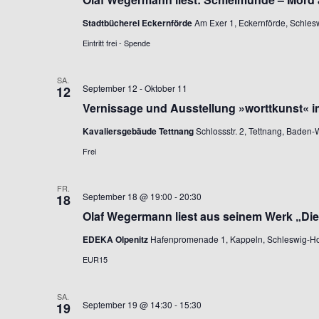
Stadtbücherei Eckernförde
Am Exer 1, Eckernförde, Schles
Eintritt frei - Spende
SA.
September 12
-
Oktober 11
12
Vernissage und Ausstellung »worttkunst« i
Kavaliersgebäude Tettnang
Schlossstr. 2, Tettnang, Baden
Frei
FR.
September 18 @ 19:00
-
20:30
18
Olaf Wegermann liest aus seinem Werk „Di
EDEKA Olpenitz
Hafenpromenade 1, Kappeln, Schleswig-Ho
EUR15
SA.
September 19 @ 14:30
-
15:30
19