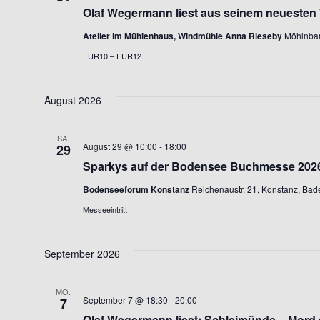
Olaf Wegermann liest aus seinem neuesten
Atelier im Mühlenhaus, Windmühle Anna Rieseby
Möhlnbar
EUR10 – EUR12
August 2026
SA.
August 29 @ 10:00
-
18:00
29
Sparkys auf der Bodensee Buchmesse 202
Bodenseeforum Konstanz
Reichenaustr. 21, Konstanz, Ba
Messeeintritt
September 2026
MO.
September 7 @ 18:30
-
20:00
7
Olaf Wegermann liest: Schleimünde – Mord