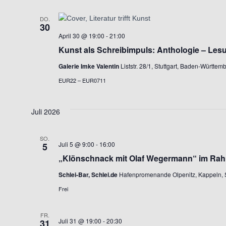
DO.
30
April 30 @ 19:00
-
21:00
Kunst als Schreibimpuls: Anthologie – Les
Galerie Imke Valentin
Liststr. 28/1, Stuttgart, Baden-Württe
EUR22 – EUR0711
Juli 2026
SO.
Juli 5 @ 9:00
-
16:00
5
„Klönschnack mit Olaf Wegermann“ im Rah
Schlei-Bar, Schlei.de
Hafenpromenande Olpenitz, Kappeln, 
Frei
FR.
Juli 31 @ 19:00
-
20:30
31