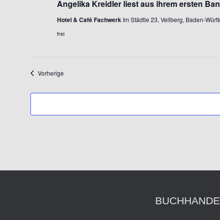
Angelika Kreidler liest aus ihrem ersten Ba
Hotel & Café Fachwerk
Im Städtle 23, Vellberg, Baden-Wür
frei
Veranstaltungen
Vorherige
BUCHHANDE