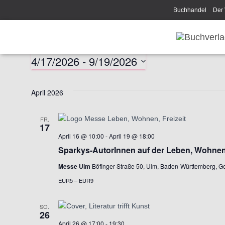
Buchhandel
Der 
Disclaimer/Impress
4/17/2026
 - 
9/19/2026
Veranstaltungen
D
a
April 2026
t
u
m
FR.
17
w
April 16 @ 10:00
-
April 19 @ 18:00
ä
Sparkys-AutorInnen auf der Leben, Wohnen, 
h
l
Messe Ulm
Böfinger Straße 50, Ulm, Baden-Württemberg, 
e
EUR5 – EUR9
n
.
SO.
26
April 26 @ 17:00
-
19:30