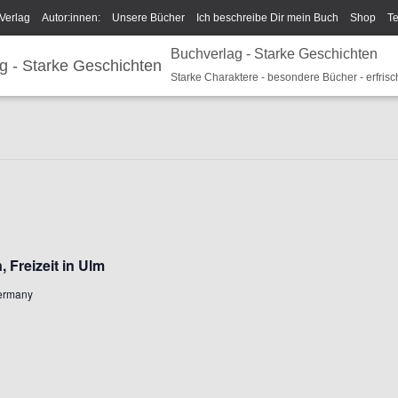
Verlag
Autor:innen:
Unsere Bücher
Ich beschreibe Dir mein Buch
Shop
T
Buchverlag - Starke Geschichten
um/GPSR
Widerrufsrecht und Rückgaberecht
Termine u Veranstaltungen
Spark
Starke Charaktere - besondere Bücher - erfrisc
Freizeit in Ulm
Germany