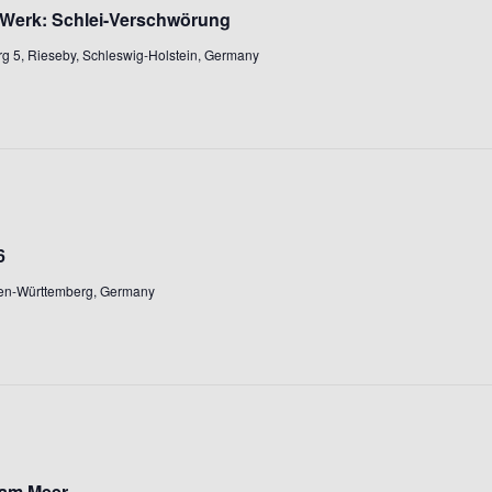
 Werk: Schlei-Verschwörung
g 5, Rieseby, Schleswig-Holstein, Germany
Suchen
nach:
6
den-Württemberg, Germany
 am Meer