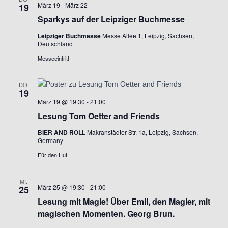
März 19
-
März 22
19
t
l
Sparkys auf der Leipziger Buchmesse
u
Leipziger Buchmesse
Messe Allee 1, Leipzig, Sachsen,
t
Deutschland
n
Messeeintritt
u
g
DO.
A
n
19
März 19 @ 19:30
-
21:00
n
g
Lesung Tom Oetter and Friends
s
e
BIER AND ROLL
Makranstädter Str. 1a, Leipzig, Sachsen,
Germany
i
n
Für den Hut
c
S
MI.
h
März 25 @ 19:30
-
21:00
25
Lesung mit Magie! Über Emil, den Magier, mit
u
t
magischen Momenten. Georg Brun.
e
c