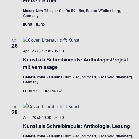
Freizeit in Ulm
Messe Ulm
Böfinger Straße 50, Ulm, Baden-Württemberg,
h
Germany
EUR5 – EUR9
t
e
SO.
26
April 26 @ 17:00
-
19:30
n
Kunst als Schreibimpuls: Anthologie-Projekt
mit Vernissage
,
Galerie Imke Valentin
Liststr. 28/1, Stuttgart, Baden-Württemberg,
N
Germany
EUR0711 – EUR93569622
a
DI.
v
28
April 28 @ 19:00
-
20:30
i
Kunst als Schreibimpuls: Anthologie. Lesung
Galerie Imke Valentin
Liststr. 28/1, Stuttgart, Baden-Württemberg,