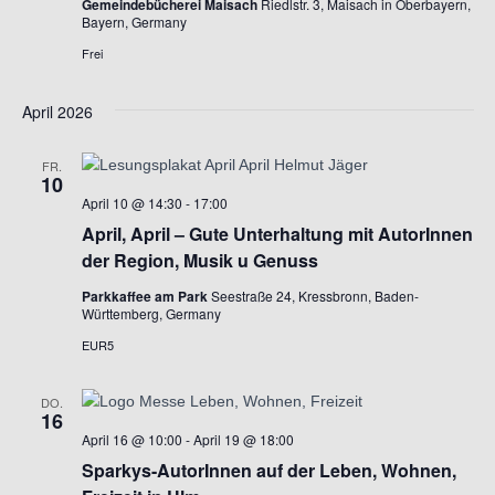
Gemeindebücherei Maisach
Riedlstr. 3, Maisach in Oberbayern,
Bayern, Germany
n
h
Frei
-
e
N
April 2026
u
a
FR.
10
n
v
April 10 @ 14:30
-
17:00
April, April – Gute Unterhaltung mit AutorInnen
i
d
der Region, Musik u Genuss
g
A
Parkkaffee am Park
Seestraße 24, Kressbronn, Baden-
Württemberg, Germany
a
n
EUR5
t
s
DO.
i
16
i
April 16 @ 10:00
-
April 19 @ 18:00
o
Sparkys-AutorInnen auf der Leben, Wohnen,
c
n