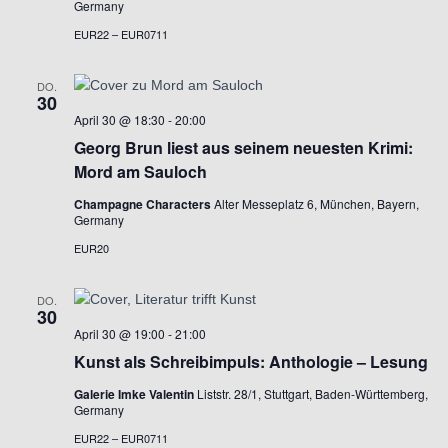
g
Germany
EUR22 – EUR0711
a
t
DO.
30
April 30 @ 18:30
-
20:00
i
Georg Brun liest aus seinem neuesten Krimi:
Mord am Sauloch
o
Champagne Characters
Alter Messeplatz 6, München, Bayern,
Germany
n
EUR20
DO.
30
April 30 @ 19:00
-
21:00
Kunst als Schreibimpuls: Anthologie – Lesung
Galerie Imke Valentin
Liststr. 28/1, Stuttgart, Baden-Württemberg,
Germany
EUR22 – EUR0711