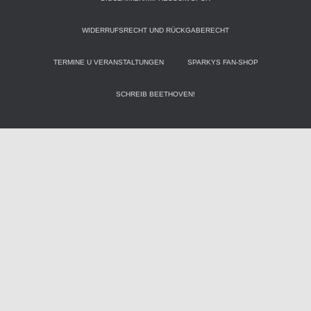
WIDERRUFSRECHT UND RÜCKGABERECHT
TERMINE U VERANSTALTUNGEN
SPARKYS FAN-SHOP
SCHREIB BEETHOVEN!