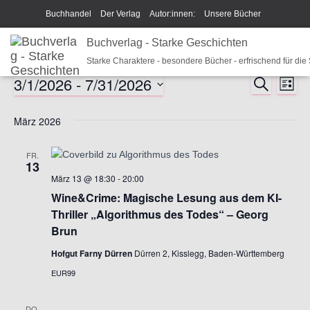
Buchhandel
Der Verlag
Autor:innen:
Unsere Bücher
Ich beschreibe Dir mein Buch
Buchverlag - Starke Geschichten
Shop
Team
News
Starke Charaktere - besondere Bücher - erfrischend für die
Unsere Philosophie
Disclaimer/Impressum/GPSR
3/1/2026
 - 
7/31/2026
S
Veranstaltungen
V
V
L
U
Widerrufsrecht und Rückgaberecht
Termine u Veranstaltungen
I
D
C
e
S
e
a
H
März 2026
Sparkys Fan-Shop
Schreib Beethoven!
T
E
t
r
E
r
u
FR.
a
m
13
a
März 13 @ 18:30
-
20:00
w
n
ä
Wine&Crime: Magische Lesung aus dem KI-
n
h
Thriller „Algorithmus des Todes“ – Georg
s
l
Brun
e
s
t
Hofgut Farny Dürren
Dürren 2, Kisslegg, Baden-Württemberg
n
a
.
t
EUR99
l
a
DO.